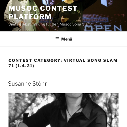
Zum
MUSOC CONTEST
Inhalt
PLATFORM
springen
Digitale Abstimmung für den Musoc Song Slam
Menü
CONTEST CATEGORY:
VIRTUAL SONG SLAM
71 (1.4.21)
Susanne Stöhr