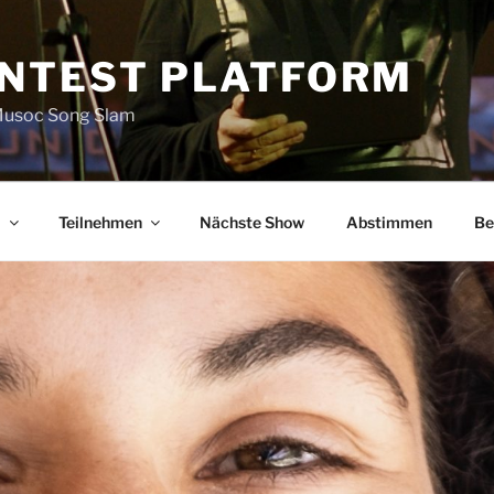
NTEST PLATFORM
 Musoc Song Slam
m
Teilnehmen
Nächste Show
Abstimmen
Be