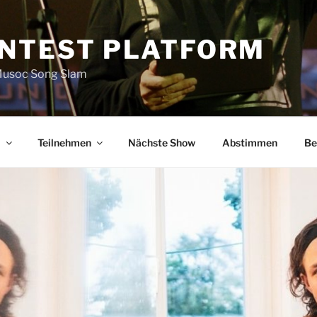
NTEST PLATFORM
 Musoc Song Slam
m
Teilnehmen
Nächste Show
Abstimmen
Be