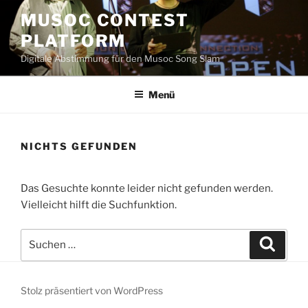
Zum
MUSOC CONTEST
Inhalt
PLATFORM
springen
Digitale Abstimmung für den Musoc Song Slam
Menü
NICHTS GEFUNDEN
Das Gesuchte konnte leider nicht gefunden werden.
Vielleicht hilft die Suchfunktion.
Suchen
Suche
nach:
Stolz präsentiert von WordPress