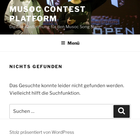
Zum
MUSOC CONTEST
Inhalt
PLATFORM
springen
Digitale Abstimmung für den Musoc Song Slam
Menü
NICHTS GEFUNDEN
Das Gesuchte konnte leider nicht gefunden werden.
Vielleicht hilft die Suchfunktion.
Suchen
Suche
nach:
Stolz präsentiert von WordPress