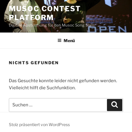
Zum
MUSOC CONTEST
Inhalt
PLATFORM
springen
Digitale Abstimmung für den Musoc Song Slam
Menü
NICHTS GEFUNDEN
Das Gesuchte konnte leider nicht gefunden werden.
Vielleicht hilft die Suchfunktion.
Suchen
Suche
nach:
Stolz präsentiert von WordPress