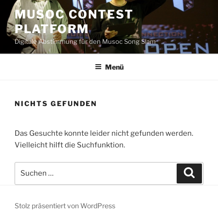
Zum
MUSOC CONTEST
Inhalt
PLATFORM
springen
Digitale Abstimmung für den Musoc Song Slam
Menü
NICHTS GEFUNDEN
Das Gesuchte konnte leider nicht gefunden werden.
Vielleicht hilft die Suchfunktion.
Suchen
Suche
nach:
Stolz präsentiert von WordPress