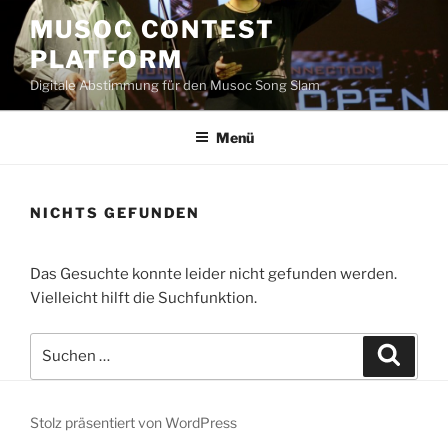
Zum
MUSOC CONTEST
Inhalt
PLATFORM
springen
Digitale Abstimmung für den Musoc Song Slam
Menü
NICHTS GEFUNDEN
Das Gesuchte konnte leider nicht gefunden werden.
Vielleicht hilft die Suchfunktion.
Suchen
Suche
nach:
Stolz präsentiert von WordPress