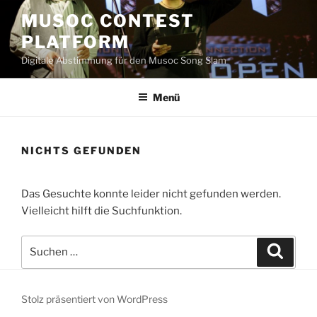
Zum
MUSOC CONTEST
Inhalt
PLATFORM
springen
Digitale Abstimmung für den Musoc Song Slam
Menü
NICHTS GEFUNDEN
Das Gesuchte konnte leider nicht gefunden werden.
Vielleicht hilft die Suchfunktion.
Suchen
Suche
nach:
Stolz präsentiert von WordPress