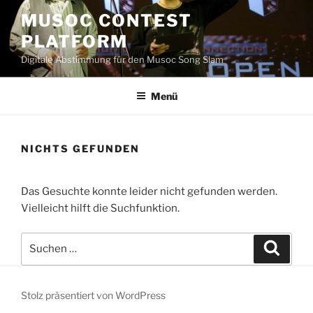
Zum
MUSOC CONTEST
Inhalt
PLATFORM
springen
Digitale Abstimmung für den Musoc Song Slam
Menü
NICHTS GEFUNDEN
Das Gesuchte konnte leider nicht gefunden werden.
Vielleicht hilft die Suchfunktion.
Suchen
Suche
nach:
Stolz präsentiert von WordPress