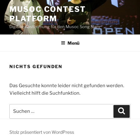
Zum
MUSOC CONTEST
Inhalt
PLATFORM
springen
Digitale Abstimmung für den Musoc Song Slam
Menü
NICHTS GEFUNDEN
Das Gesuchte konnte leider nicht gefunden werden.
Vielleicht hilft die Suchfunktion.
Suchen
Suche
nach:
Stolz präsentiert von WordPress