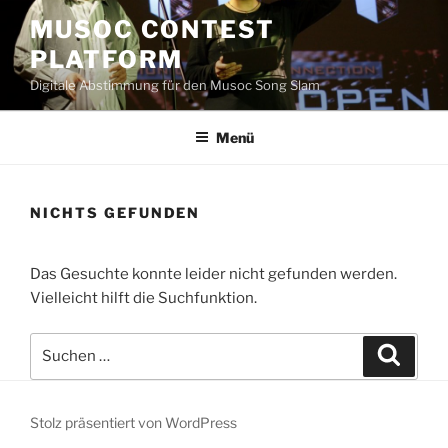
Zum
MUSOC CONTEST
Inhalt
PLATFORM
springen
Digitale Abstimmung für den Musoc Song Slam
Menü
NICHTS GEFUNDEN
Das Gesuchte konnte leider nicht gefunden werden.
Vielleicht hilft die Suchfunktion.
Suchen
Suche
nach:
Stolz präsentiert von WordPress