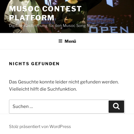
Zum
MUSOC CONTEST
Inhalt
PLATFORM
springen
Digitale Abstimmung für den Musoc Song Slam
Menü
NICHTS GEFUNDEN
Das Gesuchte konnte leider nicht gefunden werden.
Vielleicht hilft die Suchfunktion.
Suchen
Suche
nach:
Stolz präsentiert von WordPress