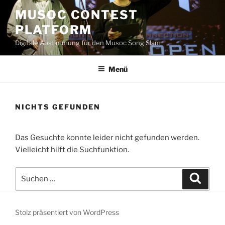
Zum
MUSOC CONTEST
Inhalt
PLATFORM
springen
Digitale Abstimmung für den Musoc Song Slam
Menü
NICHTS GEFUNDEN
Das Gesuchte konnte leider nicht gefunden werden.
Vielleicht hilft die Suchfunktion.
Suchen
Suche
nach:
Stolz präsentiert von WordPress